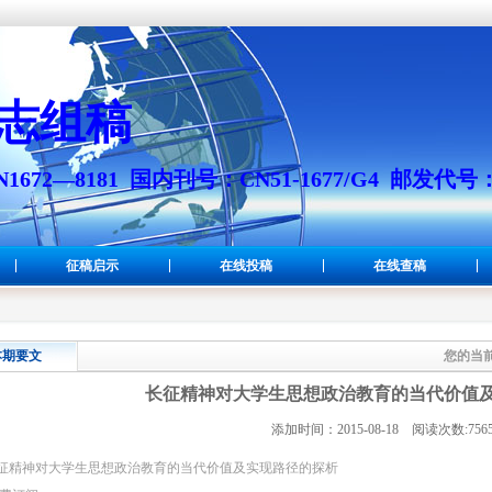
志组稿
672—8181 国内刊号：CN51-1677/G4 邮发代号
征稿启示
在线投稿
在线查稿
本期要文
您的当
长征精神对大学生思想政治教育的当代价值
添加时间：2015-08-18 阅读次数:756
征精神对大学生思想政治教育的当代价值及实现路径的探析