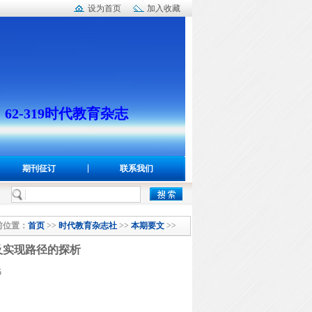
设为首页
加入收藏
：62-319时代教育杂志
期刊征订
联系我们
前位置：
首页
>>
时代教育杂志社
>>
本期要文
>>
及实现路径的探析
5