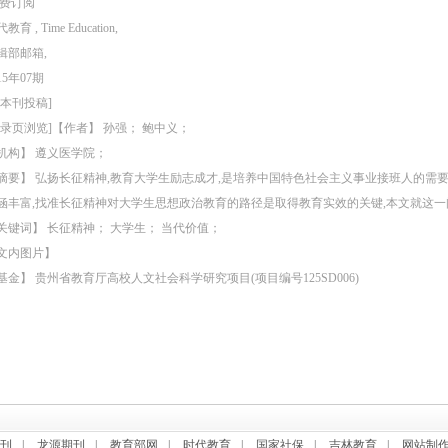
费订阅
教育 , Time Education,
辑部邮箱,
15年07期
给本刊投稿]
目录页浏览]【作者】 孙强； 鲍中义；
机构】 遵义医学院；
摘要】 弘扬长征精神,教育大学生励志成才,是培养中国特色社会主义事业接班人的需
涵丰富,找准长征精神对大学生思想政治教育的路径是取得教育实效的关键,本文就这一
关键词】 长征精神； 大学生； 当代价值；
文内图片】
基金】 贵州省教育厅高校人文社会科学研究项目(项目编号125SD006)
刊
|
龙源期刊
|
教育部网
|
时代教育
|
国家社保
|
吉林教育
|
网站制