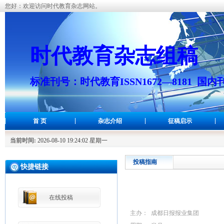
您好：欢迎访问时代教育杂志网站。
时代教育杂志组稿
标准刊号：时代教育ISSN1672—8181 国内刊
首 页
杂志介绍
征稿启示
当前时间:
2026-08-10 19:24:03 星期一
投稿指南
快捷链接
在线投稿
主办： 成都日报报业集团