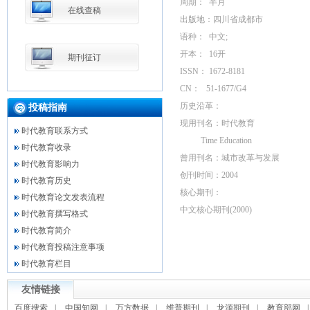
周期： 半月
在线查稿
出版地：四川省成都市
语种： 中文;
开本： 16开
期刊征订
ISSN： 1672-8181
CN： 51-1677/G4
历史沿革：
投稿指南
现用刊名：时代教育
时代教育联系方式
Time Education
时代教育收录
曾用刊名：城市改革与发展
时代教育影响力
创刊时间：2004
时代教育历史
核心期刊：
时代教育论文发表流程
中文核心期刊(2000)
时代教育撰写格式
时代教育简介
时代教育投稿注意事项
时代教育栏目
友情链接
百度搜索
|
中国知网
|
万方数据
|
维普期刊
|
龙源期刊
|
教育部网