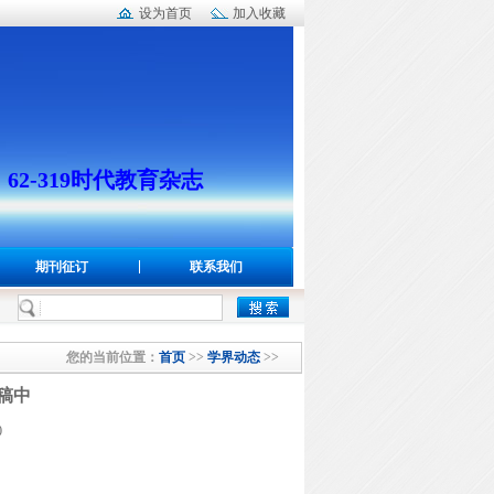
设为首页
加入收藏
：62-319时代教育杂志
期刊征订
联系我们
您的当前位置：
首页
>>
学界动态
>>
稿中
0