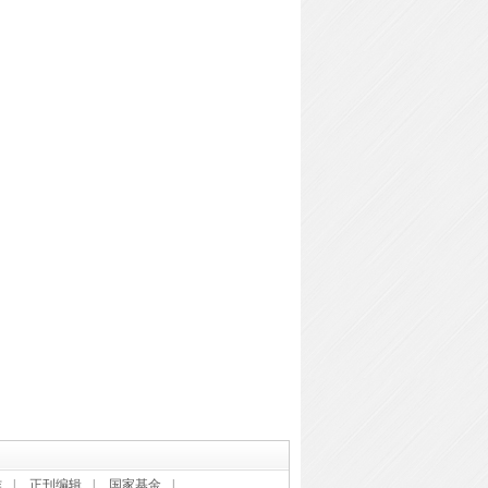
作
|
正刊编辑
|
国家基金
|