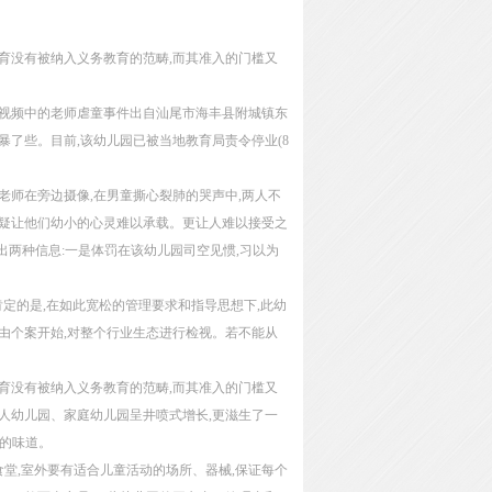
育没有被纳入义务教育的范畴,而其准入的门槛又
,视频中的老师虐童事件出自汕尾市海丰县附城镇东
暴了些。目前,该幼儿园已被当地教育局责令停业(8
老师在旁边摄像,在男童撕心裂肺的哭声中,两人不
无疑让他们幼小的心灵难以承载。更让人难以接受之
出两种信息:一是体罚在该幼儿园司空见惯,习以为
肯定的是,在如此宽松的管理要求和指导思想下,此幼
由个案开始,对整个行业生态进行检视。若不能从
育没有被纳入义务教育的范畴,而其准入的门槛又
人幼儿园、家庭幼儿园呈井喷式增长,更滋生了一
”的味道。
食堂,室外要有适合儿童活动的场所、器械,保证每个