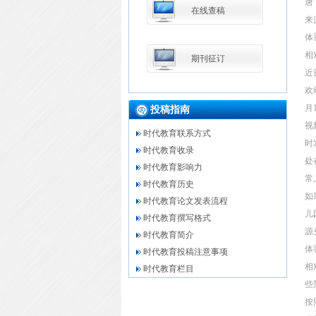
唐
在线查稿
来
体
相
期刊征订
近
欢
月
投稿指南
视
时代教育联系方式
时
时代教育收录
处
时代教育影响力
常
时代教育历史
如
时代教育论文发表流程
儿
时代教育撰写格式
源
时代教育简介
体
时代教育投稿注意事项
相
时代教育栏目
些
按