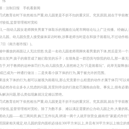
 伟
源：法制日报 手机看新闻
罚式教育在时下依然相当严重,幼儿园更是不折不扣的重灾区。究其原因,就在于学前教
对较低,监督管理相对宽松
日,一段幼儿园女老师脚夹男童下体取乐的视频在汕尾市网络论坛上广泛传播。经确认
幼儿园。幼儿园负责人接受媒体采访时称,涉事老师当时是在和孩子闹着玩,不过动作粗
17日《南方都市报》)。
频中播放的画面让人无比愤怒:先是一名幼儿园老师用脚夹着男童的下体,然后是另一个
发出笑声,孩子的痛苦成了她们取笑的乐子；在墙角是一群恐惧与惊慌的幼儿,那一幕
在于,对于教师的这种体罚行为,幼儿园负责人居然称之为“只是闹着玩”。此举无疑释放
,或已成为一种通行做法；二是夹着小孩下体的行为,属于被允许的范围。
果连夹下体的行为,都可以被视为闹着玩,那么究竟要什么程度的动作才属于体罚?可以
园必然存在众多令人忧虑的问题,其受到停业的行政处罚属咎由自取。事实上,很有必要
头解决问题,那么类似现象就注定难以禁绝。
罚式教育在时下依然相当严重,幼儿园更是不折不扣的重灾区。究其原因,就在于学前教
对较低,监督管理相对宽松。除了为数不多、难以满足需要的公办幼儿园之外,大量的私
黑幼儿园——租三两间房,购三五件玩具,聘请一两个人就开张营业,颇有些“家庭式作坊
照国家相关规定,幼儿园的室内面积必须在300平方米以上,并且有30平方米以上独立的